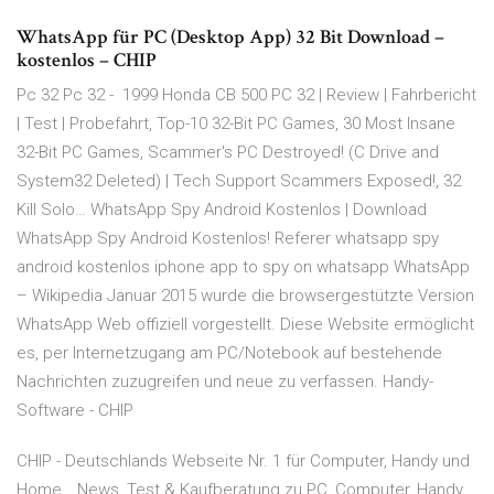
WhatsApp für PC (Desktop App) 32 Bit Download –
kostenlos – CHIP
Pc 32 Pc 32 - ️ 1999 Honda CB 500 PC 32 | Review | Fahrbericht
| Test | Probefahrt, Top-10 32-Bit PC Games, 30 Most Insane
32-Bit PC Games, Scammer's PC Destroyed! (C Drive and
System32 Deleted) | Tech Support Scammers Exposed!, 32
Kill Solo… WhatsApp Spy Android Kostenlos | Download
WhatsApp Spy Android Kostenlos! Referer whatsapp spy
android kostenlos iphone app to spy on whatsapp WhatsApp
– Wikipedia Januar 2015 wurde die browsergestützte Version
WhatsApp Web offiziell vorgestellt. Diese Website ermöglicht
es, per Internetzugang am PC/Notebook auf bestehende
Nachrichten zuzugreifen und neue zu verfassen. Handy-
Software - CHIP
CHIP - Deutschlands Webseite Nr. 1 für Computer, Handy und
Home… News, Test & Kaufberatung zu PC, Computer, Handy