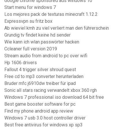
Google chrome sponsored ads windows 10
Start menu for windows 7
Los mejores pack de texturas minecraft 1.12.2
Expressvpn su fritz box
Ab wieviel kmh zu viel verliert man den führerschein
Grundig tv findet keine hd sender
Wie kann ich wlan passwörter hacken
Ccleaner full version 2019
Stream audio from android to pc over wifi
Hp 1606 drivers
Fallout 4 trigger silver shroud quest
Free cd to mp3 converter herunterladen
Bruder mfc j6910dw treiber für ipad
Sonic all stars racing verwandelt xbox 360 rgh
Windows 7 professional iso download 64 bit free
Best game booster software for pc
Find my phone android app review
Windows 7 usb 3.0 host controller driver
Best free antivirus for windows xp sp3