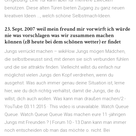
Umgebung. Eine Tür kann aber für mehrere Zwecken
benützen. Diese alten Türen bieten Zugang zu ganz neuen
kreativen Ideen …, welch schöne Selbstmach-Ideen.
23. Sept. 2007 weil mein freund mir vorwirft ich würde
nie was vorschlagen was wir zusammen machen
können (zB heute bei dem schönen wetter) er findet
Jungs verrückt machen – wikiHow Jungs mögen Mädchen,
die selbstbewusst sind, mit denen sie sich verbunden fühlen
und die sie attraktiv finden. Vielleicht willst du einfach nur
möglichst vielen Jungs den Kopf verdrehen, wenn du
ausgehst. Was auch immer genau deine Situation ist, lerne
hier, wie du dich richtig verhältst, damit die Jungs, die du
willst, dich auch wollen. Was kann man draußen machen/2 -
YouTube 03.11.2015 · This video is unavailable. Watch Queue
Queue. Watch Queue Queue Was machen eure 11 -jährigen
Jungs mit Freunden ? | Forum 10 - 13 Dann kann man immer
noch entscheiden ob man das möchte o. nicht. Bei