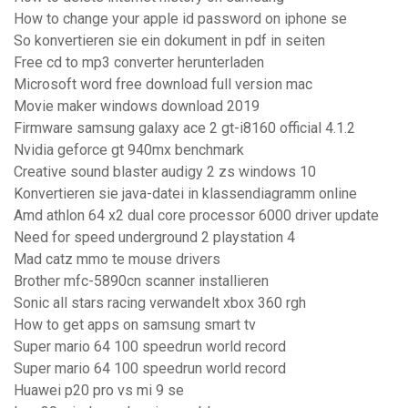
How to change your apple id password on iphone se
So konvertieren sie ein dokument in pdf in seiten
Free cd to mp3 converter herunterladen
Microsoft word free download full version mac
Movie maker windows download 2019
Firmware samsung galaxy ace 2 gt-i8160 official 4.1.2
Nvidia geforce gt 940mx benchmark
Creative sound blaster audigy 2 zs windows 10
Konvertieren sie java-datei in klassendiagramm online
Amd athlon 64 x2 dual core processor 6000 driver update
Need for speed underground 2 playstation 4
Mad catz mmo te mouse drivers
Brother mfc-5890cn scanner installieren
Sonic all stars racing verwandelt xbox 360 rgh
How to get apps on samsung smart tv
Super mario 64 100 speedrun world record
Super mario 64 100 speedrun world record
Huawei p20 pro vs mi 9 se