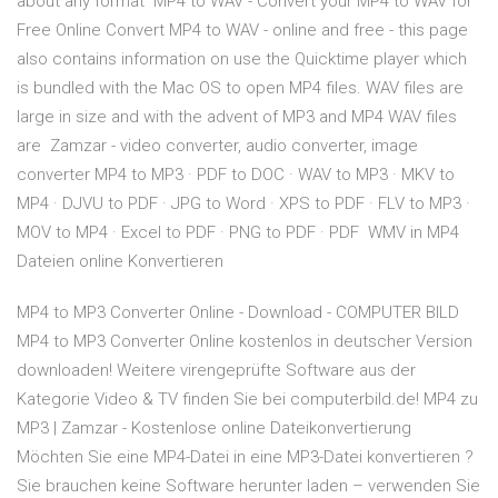
about any format MP4 to WAV - Convert your MP4 to WAV for
Free Online Convert MP4 to WAV - online and free - this page
also contains information on use the Quicktime player which
is bundled with the Mac OS to open MP4 files. WAV files are
large in size and with the advent of MP3 and MP4 WAV files
are Zamzar - video converter, audio converter, image
converter MP4 to MP3 · PDF to DOC · WAV to MP3 · MKV to
MP4 · DJVU to PDF · JPG to Word · XPS to PDF · FLV to MP3 ·
MOV to MP4 · Excel to PDF · PNG to PDF · PDF WMV in MP4
Dateien online Konvertieren
MP4 to MP3 Converter Online - Download - COMPUTER BILD
MP4 to MP3 Converter Online kostenlos in deutscher Version
downloaden! Weitere virengeprüfte Software aus der
Kategorie Video & TV finden Sie bei computerbild.de! MP4 zu
MP3 | Zamzar - Kostenlose online Dateikonvertierung
Möchten Sie eine MP4-Datei in eine MP3-Datei konvertieren ?
Sie brauchen keine Software herunter laden – verwenden Sie